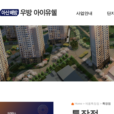
사업안내
단
사업개요
입
브랜드소개
단
오시는길
동호
Home
>
제품특장점
>
특장점
특장점
IUSELL